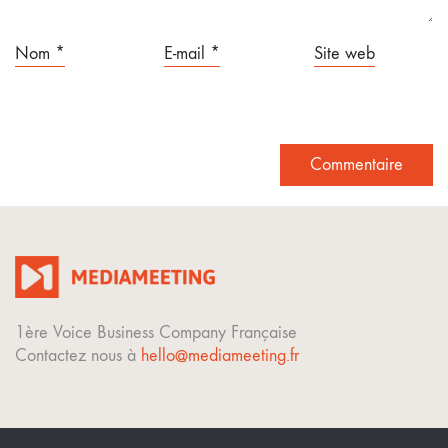
Nom
*
E-mail
*
Site web
1ère Voice Business Company Française
Contactez nous à
hello@mediameeting.fr