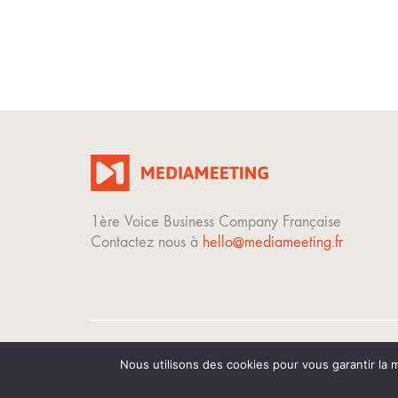
1ère Voice Business Company Française
Contactez nous à
hello@mediameeting.fr
Nous utilisons des cookies pour vous garantir la m
© Copyright 2023. Tous droits réservés.
Mentions