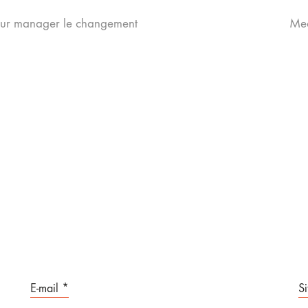
pour manager le changement
Med
E-mail
*
S