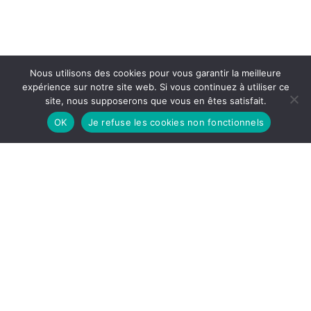
Nous utilisons des cookies pour vous garantir la meilleure
expérience sur notre site web. Si vous continuez à utiliser ce
site, nous supposerons que vous en êtes satisfait.
OK
Je refuse les cookies non fonctionnels
DISPOSITIF
SPÉCIAL CORONAVIRUS
Le podcast est le media idéal en
situation de crise