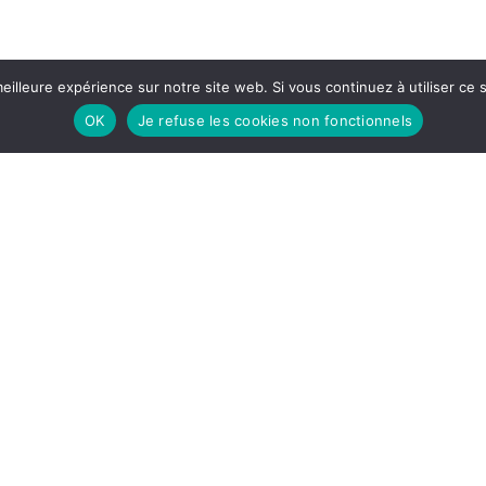
eilleure expérience sur notre site web. Si vous continuez à utiliser ce
OK
Je refuse les cookies non fonctionnels
ast est le media idéal en situation 
, rapide et économique
Crédible, chaleur