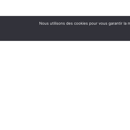
Nous utilisons des cookies pour vous garantir la m
Le podc
Fabriqué à distance
Simple