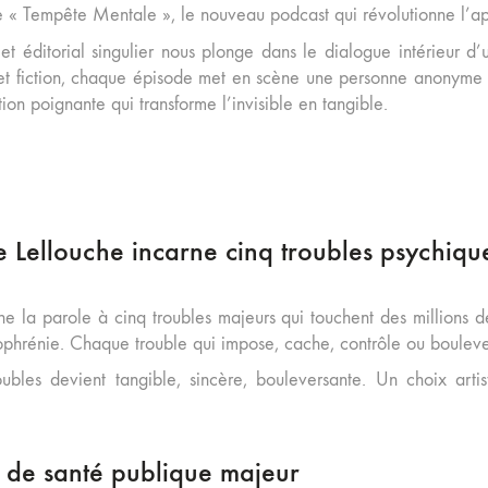
 « Tempête Mentale », le nouveau podcast qui révolutionne l’ap
et éditorial singulier nous plonge dans le dialogue intérieur d
 et fiction, chaque épisode met en scène une personne anonyme 
tion poignante qui transforme l’invisible en tangible.
e Lellouche incarne cinq troubles psychiqu
 la parole à cinq troubles majeurs qui touchent des millions de F
izophrénie. Chaque trouble qui impose, cache, contrôle ou bouleve
ubles devient tangible, sincère, bouleversante. Un choix arti
 de santé publique majeur