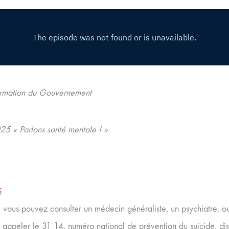
formation du Gouvernement
5 « Parlons santé mentale ! »
5
s, vous pouvez consulter un médecin généraliste, un psychiatre, o
i appeler le 31 14, numéro national de prévention du suicide, d