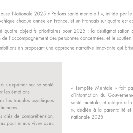
ause Nationale 2025 « Parlons santé mentale ! », initiée par le
ychique chaque année en France, et un Français sur quatre est co
é quatre objectifs prioritaires pour 2025 : la déstigmatisatio
n de l’accompagnement des personnes concernées, et le soutien a
itions en proposant une approche narrative innovante qui brise 
à s’exprimer sur sa santé
« Tempête Mentale » fait par
er les émotions.
d’Information du Gouvernem
er les troubles psychiques
santé mentale, et intégré à 
t humains
»
, dédiée à la parentalité e
s clés de compréhension,
nationale 2025.
tes pour mieux vivre avec