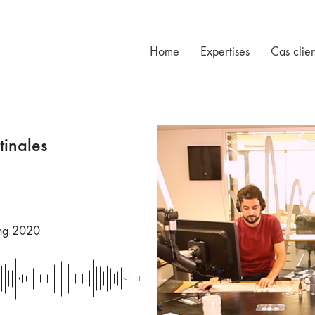
Home
Expertises
Cas clien
inales
ng 2020
-1:11