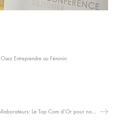
 Osez Entreprendre au Féminin:
Le Morning radio quotidien des collaborateurs: Le Top Com d’Or pour notre client BURGER KING France !