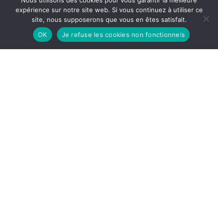
Nous utilisons des cookies pour vous garantir la meilleure
expérience sur notre site web. Si vous continuez à utiliser ce
site, nous supposerons que vous en êtes satisfait.
OK
Je refuse les cookies non fonctionnels
La tendance à la digitalisation des événements n’est pas
récente, mais elle s’est considérablement accélérée depuis
mars 2020 et notre premier confinement.
En effet, sans pouvoir se réunir physiquement lors de grands
moments, si importants pour les entreprises, comment
maintenir le lien, la motivation et l’engagement de ses
collaborateurs ?
Digitaliser un événement, pas si simple !
Les entreprises ont donc dû se réinventer en 2020 avec de
nouveaux modes de travail à mettre en place.
Il a fallu repenser entièrement l’événementiel en créant de