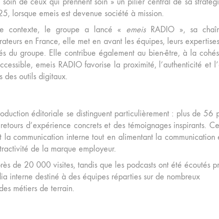
 soin de ceux qui prennent soin » un pilier central de sa stratég
25, lorsque emeis est devenue société à mission.
e contexte, le groupe a lancé «
emeis
RADIO », sa chaîn
ateurs en France, elle met en avant les équipes, leurs expertises e
tés du groupe. Elle contribue également au bien-être, à la cohés
ccessible, emeis RADIO favorise la proximité, l’authenticité et 
 des outils digitaux.
oduction éditoriale se distinguent particulièrement : plus de 56 
s retours d’expérience concrets et des témoignages inspirants. Ce
ant la communication interne tout en alimentant la communication 
ttractivité de la marque employeur.
ès de 20 000 visites, tandis que les podcasts ont été écoutés p
édia interne destiné à des équipes réparties sur de nombreux
es métiers de terrain.