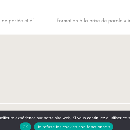
[Replay] Webinar : Comment donner plus de portée et d’efficacité à votre communication interne
eilleure expérience sur notre site web. Si vous continuez à utiliser ce
 légales
OK
Je refuse les cookies non fonctionnels