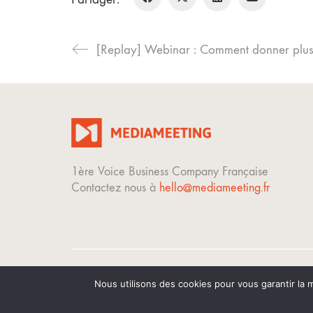
1ère Voice Business Company Française
Contactez nous à
hello@mediameeting.fr
Nous utilisons des cookies pour vous garantir la m
© Copyright 2023. Tous droits réservés.
Mentions