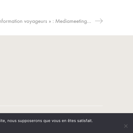
Formation à la prise de parole « information voyageurs » : Mediameeting retenu pour la 3e fois consécutive par la SNCF
 site, nous supposerons que vous en êtes satisfait.