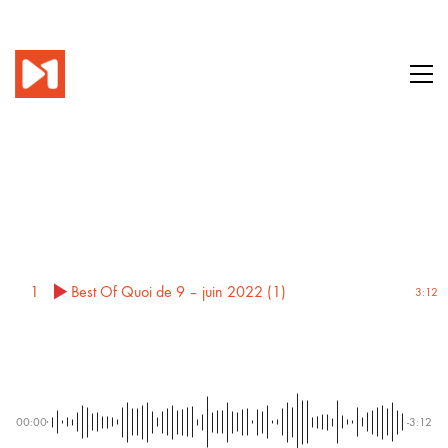
1
Best Of Quoi de 9 – juin 2022 (1)
3:12
00:00
-3:12