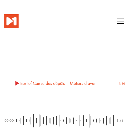
1
Best-of Caisse des dépôts – Métiers d’avenir
1:46
00:00
-1:46