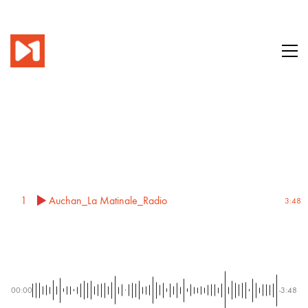
1
Auchan_La Matinale_Radio
3:48
00:00
-3:48