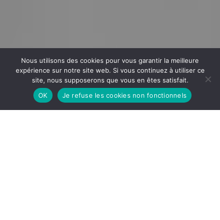
Nous utilisons des cookies pour vous garantir la meilleure
expérience sur notre site web. Si vous continuez à utiliser ce
site, nous supposerons que vous en êtes satisfait.
OK
Je refuse les cookies non fonctionnels
Le secteur banque-assurance prend la
parole
La France est un vieux pays de tradition écrite et le secteur
Banque-Assurance fait office de gardien de cette tradition.