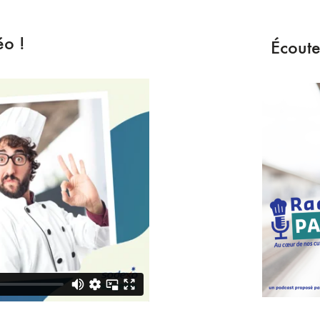
éo !
Écoute