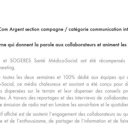
om Argent section campagne / catégorie communication in
e qui donnent la parole aux collaborateurs et animent les c
 et SOGERES Santé Médico-Social ont été récompensés po
eeting.
 toutes les deux semaines et 100% dédié aux équipes qui œu
Social, ce média chaleureux et souriant a été conçu pour d
s dispersées sur le terrain et leur dispenser des conseils pr
ntes. À travers des reportages et des interviews de collabor
le émission de radio met en lumière les savoir-faire et le quotidi
tif affiché est de soutenir l’engagement des collaborateurs au qu
ie et de l’enthousiasme, de partager de l’information et de fair
!