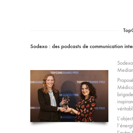
TopC
Sodexo : des podcasts de communication intern
Sodexo
Mediam
Proposé
Médico-
brigade
inspira
véritab
L’objec
l’énerg
l’autre 