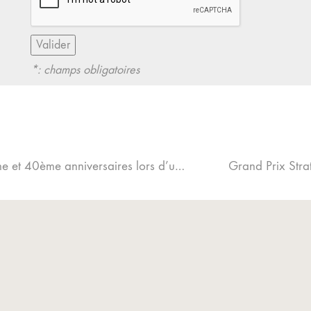
*: champs obligatoires
Mediameeting et A2PRL fêtent leurs 20ème et 40ème anniversaires lors d’une grande émission radio interne