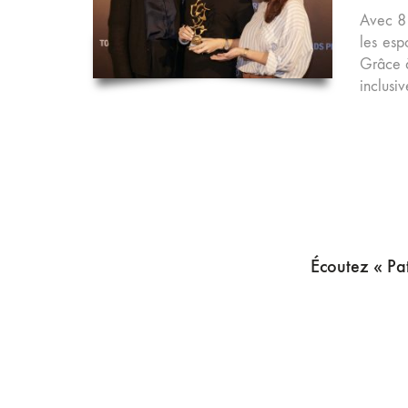
Avec 8 
les esp
Grâce à
inclusi
Écoutez « Pat